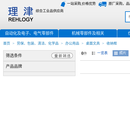
一站采购,价格优势
原厂采购，品
综合工业品供应商
自动化及电子、电气零部件
机械零部件及相关
首页
>
劳保、包装、清洁、化学品
>
办公用品
>
桌面文具
>
收纳框
0
一览表
照片
件
筛选条件
产品品牌