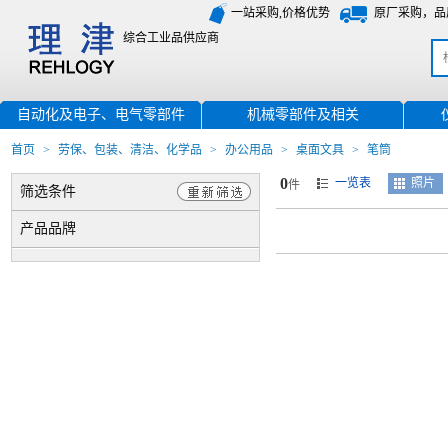
一站采购,价格优势
原厂采购，品
综合工业品供应商
自动化及电子、电气零部件
机械零部件及相关
首页
>
劳保、包装、清洁、化学品
>
办公用品
>
桌面文具
>
笔筒
0
一览表
照片
件
筛选条件
产品品牌