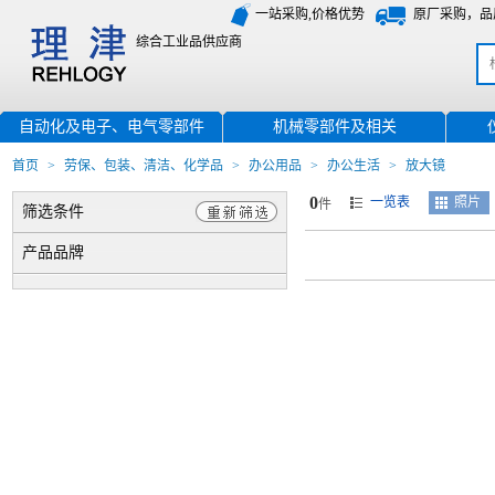
一站采购,价格优势
原厂采购，品
综合工业品供应商
自动化及电子、电气零部件
机械零部件及相关
首页
>
劳保、包装、清洁、化学品
>
办公用品
>
办公生活
>
放大镜
0
一览表
照片
件
筛选条件
产品品牌